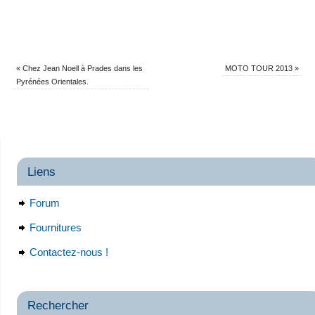
«
Chez Jean Noell à Prades dans les
MOTO TOUR 2013
»
Pyrénées Orientales.
Liens
Forum
Fournitures
Contactez-nous !
Rechercher