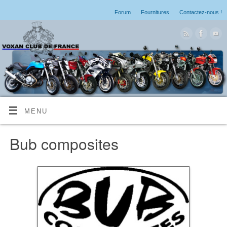
Forum
Fournitures
Contactez-nous !
MENU
Bub composites